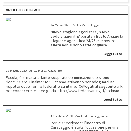
ARTICOLI COLLEGATI
1^ PROVA CAMPIONATO REGIONALE SERIE B&C E COPPA ITALIA
04 Marzo 2025 - Anitta Marisa Faggionato
Nuova stagione agonistica, nuove
soddisfazioni! E' partita a Busto Arsizio la
stagione agonistica 24/25 e le nostre
atlete non si sono fatte cogliere
impreparate.Molti sono stati i
Leggi tutto
riconoscimenti ottenuti nelle diverse
specialità. Sabato 2 marzo hanno
affrontato la prova in COPPA ITALIA nelle
PROTOCOLLO SANITARIO
specialità: Solo cadetti livello beginners: -
29 Maggio 2020 - Anitta Marisa Faggionato
Greta Fiordalisio: 6º posto - ⁠Maria Vittoria
Nicoli: 8º posto - ⁠Giulia Vailati: 9º posto -
Eccola, è arrivata la tanto sospirata comunicazione e si può
⁠Beatrice Bianco: 10º posto Solo Youth
ricominciare. Finalmente!!Ci stiamo attivando per adeguarci nel
2011/2012 livello beginners: - Anna Ciaccia:
rispetto delle norme federali e sanitarie. Collegati al seguente link
6º posto Solo Youth 2013 livello beginners:
per conoscere le linee guida. http://www.federtwirling.it/archivio-
- Miriam Castoldi: 2º posto - ⁠Sveva
news/news-sportive/notizie/2558-dal-25-maggio-di-riparte-ecco-il-
Terraneo: 9º posto Solo Junior livello
Leggi tutto
protocollo-sanitario.html
beginners: - Sofia Ravasio: 1º posto
Freestyle Youth livello beginners: -
Angelica Cipolla: 2º posto Freestyle Youth
CHEERLEADING CONTEST
2011 livello B: - Greta Ravasio: 6º posto
17 Febbraio 2020 - Anitta Marisa Faggionato
Freestyle Junior livello B: - Alicia Sarto: 8º
Per le cheerleader l’incontro di
posto Freestyle Senior livello B: - Martina
Caravaggio è stata l’occasione per una
Perciante: 4º posto Freestyle Senior livello