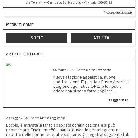
Via Torriani -- Cernusco Sul Naviglio - MI - Italy, 20063, MI
Indicazioni stradali
ISCRIVITI COME
SOCIO
ATLETA
ARTICOLI COLLEGATI
1^ PROVA CAMPIONATO REGIONALE SERIE B&C E COPPA ITALIA
04 Marzo 2025 - Anitta Marisa Faggionato
Nuova stagione agonistica, nuove
soddisfazioni! E' partita a Busto Arsizio la
stagione agonistica 24/25 e le nostre
atlete non si sono fatte cogliere
impreparate.Molti sono stati i
Leggi tutto
riconoscimenti ottenuti nelle diverse
specialità. Sabato 2 marzo hanno
affrontato la prova in COPPA ITALIA nelle
PROTOCOLLO SANITARIO
specialità: Solo cadetti livello beginners: -
29 Maggio 2020 - Anitta Marisa Faggionato
Greta Fiordalisio: 6º posto - ⁠Maria Vittoria
Nicoli: 8º posto - ⁠Giulia Vailati: 9º posto -
Eccola, è arrivata la tanto sospirata comunicazione e si può
⁠Beatrice Bianco: 10º posto Solo Youth
ricominciare. Finalmente!!Ci stiamo attivando per adeguarci nel
2011/2012 livello beginners: - Anna Ciaccia:
rispetto delle norme federali e sanitarie. Collegati al seguente link
6º posto Solo Youth 2013 livello beginners: