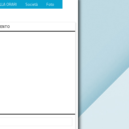
LLA ORARI
Società
Foto
Video
Eventi
Download
VENTO