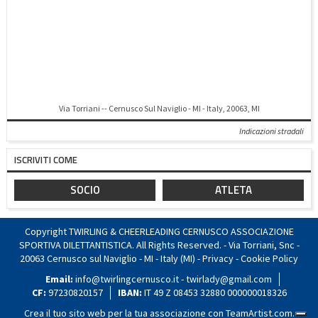
Via Torriani -- Cernusco Sul Naviglio - MI - Italy, 20063, MI
Indicazioni stradali
ISCRIVITI COME
SOCIO
ATLETA
Copyright TWIRLING & CHEERLEADING CERNUSCO ASSOCIAZIONE
SPORTIVA DILETTANTISTICA. All Rights Reserved. - Via Torriani, Snc -
20063 Cernusco sul Naviglio - MI - Italy (MI) -
Privacy
-
Cookie Policy
Email:
info@twirlingcernusco.it - twirlady@gmail.com
CF:
97230820157
IBAN:
IT 49 Z 08453 32880 000000018326
Crea il tuo sito web per la tua associazione con
TeamArtist.com
.