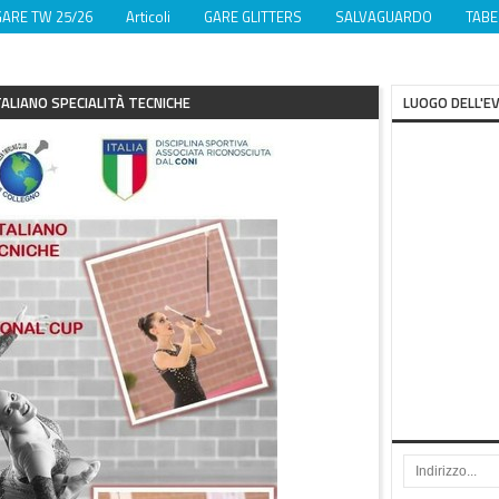
GARE TW 25/26
Articoli
GARE GLITTERS
SALVAGUARDO
TABE
ALIANO SPECIALITÀ TECNICHE
LUOGO DELL'E