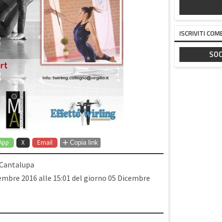
ISCRIVITI COM
SOC
+
App
X
Email
Copia link
a Cantalupa
embre 2016 alle 15:01 del giorno 05 Dicembre