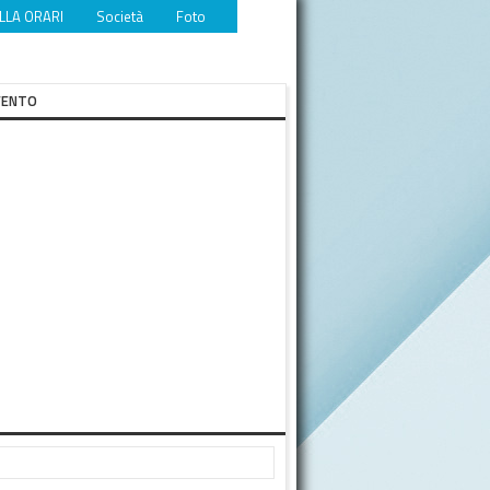
LLA ORARI
Società
Foto
Video
Eventi
Download
VENTO