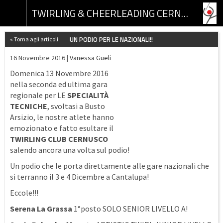
TWIRLING & CHEERLEADING CERNUSCO ASSOCIAZIONE SPORTIVA DILETTANTISTICA
UN PODIO PER LE NAZIONALI!!
« Torna agli articoli
16 Novembre 2016 |
Vanessa Gueli
Domenica 13 Novembre 2016
nella seconda ed ultima gara
regionale per LE
SPECIALITÀ
TECNIC
HE
, svoltasi a Busto
Arsizio, le nostre atlete hanno
emozionato e fatto esultare il
TWIRLING CLUB CERNUSCO
salendo ancora una volta sul podio!
Un podio che le porta direttamente alle gare nazionali che
si terranno il 3 e 4 Dicembre a Cantalupa!
Eccole!!!
Serena La Grassa
1°posto SOLO SENIOR LIVELLO A!