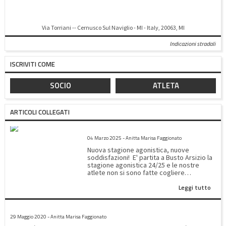
Via Torriani -- Cernusco Sul Naviglio - MI - Italy, 20063, MI
Indicazioni stradali
ISCRIVITI COME
SOCIO
ATLETA
ARTICOLI COLLEGATI
1^ PROVA CAMPIONATO REGIONALE SERIE B&C E COPPA ITALIA
04 Marzo 2025 - Anitta Marisa Faggionato
Nuova stagione agonistica, nuove
soddisfazioni! E' partita a Busto Arsizio la
stagione agonistica 24/25 e le nostre
atlete non si sono fatte cogliere
impreparate.Molti sono stati i
Leggi tutto
riconoscimenti ottenuti nelle diverse
specialità. Sabato 2 marzo hanno
affrontato la prova in COPPA ITALIA nelle
PROTOCOLLO SANITARIO
specialità: Solo cadetti livello beginners: -
29 Maggio 2020 - Anitta Marisa Faggionato
Greta Fiordalisio: 6º posto - ⁠Maria Vittoria
Nicoli: 8º posto - ⁠Giulia Vailati: 9º posto -