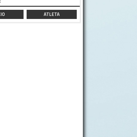
E
IO
ATLETA