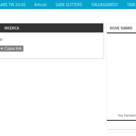
GARE TW 25/26
Articoli
GARE GLITTERS
SALVAGUARDO
TABE
RICERCA
DOVE SIAMO
to
+
Copia link
Via Torriani