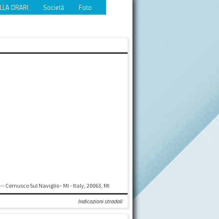
LLA ORARI
Società
Foto
Video
Eventi
Download
 -- Cernusco Sul Naviglio - MI - Italy, 20063, MI
Indicazioni stradali