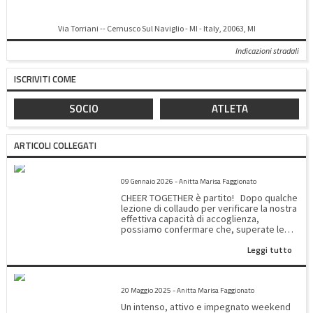
Via Torriani -- Cernusco Sul Naviglio - MI - Italy, 20063, MI
Indicazioni stradali
ISCRIVITI COME
SOCIO
ATLETA
ARTICOLI COLLEGATI
2026 ANNO NUOVO – NUOVA IMPORTANTE ATTIVITA’
09 Gennaio 2026 - Anitta Marisa Faggionato
CHEER TOGETHER è partito! Dopo qualche
lezione di collaudo per verificare la nostra
effettiva capacità di accoglienza,
possiamo confermare che, superate le
prove, il progetto ha avuto inizio. In
Leggi tutto
collaborazione con il gruppo L’IMPRONTA
ONLUS di Milano nasce, suggerita da
coach Sara, l’idea di sperimentare la
MONTEROSA RUBY CUP
disciplina del Cheerleading fra ragazzi con
20 Maggio 2025 - Anitta Marisa Faggionato
fragilità insieme alle nostre atlete che si
alterneranno negli incontri. DURATA: del
Un intenso, attivo e impegnato weekend