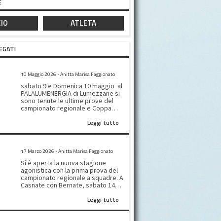
E
IO
ATLETA
EGATI
CAMPIONATO REGIONALE – COPPA ITALIA E SERIE B&C
10 Maggio 2026 - Anitta Marisa Faggionato
sabato 9 e Domenica 10 maggio al
PALALUMENERGIA di Lumezzane si
sono tenute le ultime prove del
campionato regionale e Coppa
Italia. Buone le esecuzioni delle
Leggi tutto
nostre atlete ma, a fine giornata,
si rientra con un po’ di rammarico
per aver sfiorato, di una sola
CAMPIONATO REGIONALE A SQUADRE
posizione, il diritto al passaggio al
17 Marzo 2026 - Anitta Marisa Faggionato
campionato Nazionale. Sabato,
accompagnate dall’istruttrice Sara
Si è aperta la nuova stagione
Signorelli, in COPPA ITALIA hanno
agonistica con la prima prova del
gareggiato nella categoria: SOLO
campionato regionale a squadre. A
CADETTI livello beginners: Greta
Casnate con Bernate, sabato 14
Fiordalisio che ottiene l’8 posto
marzo, non sono mancate
Margherita Sanvito che si piazza al
Leggi tutto
all’appello le nostre twirler. A
12 posto Giulia Vailati 13
rappresentarci, scendono in
claffisicata. FREESTYLE
campo: nella categoria DUO
Senior Liv. A: Martina Perciante 1
CAMPIONATO ITALIANO SPECIALITA’ TECNICHE