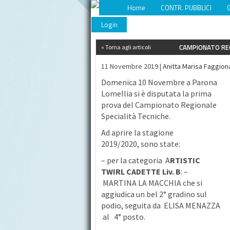
Home
CONTR. PUBBLICI
Login
CAMPIONATO REG
« Torna agli articoli
11 Novembre 2019 |
Anitta Marisa Faggion
Domenica 10 Novembre a Parona
Lomellia si è disputata la prima
prova del Campionato Regionale
Specialità Tecniche.
Ad aprire la stagione
2019/2020, sono state:
– per la categoria A
RTISTIC
TWIRL CADETTE Liv. B
: –
MARTINA LA MACCHIA che si
aggiudica un bel 2° gradino sul
podio, seguita da ELISA MENAZZA
al 4° posto.