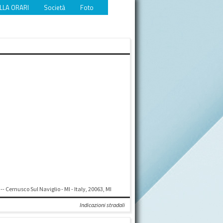
LLA ORARI
Società
Foto
Video
Eventi
Download
 -- Cernusco Sul Naviglio - MI - Italy, 20063, MI
Indicazioni stradali