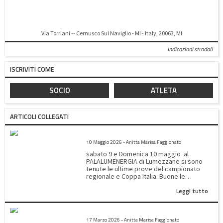
Via Torriani -- Cernusco Sul Naviglio - MI - Italy, 20063, MI
Indicazioni stradali
ISCRIVITI COME
SOCIO
ATLETA
ARTICOLI COLLEGATI
CAMPIONATO REGIONALE – COPPA ITALIA E SERIE B&C
10 Maggio 2026 - Anitta Marisa Faggionato
sabato 9 e Domenica 10 maggio al
PALALUMENERGIA di Lumezzane si sono
tenute le ultime prove del campionato
regionale e Coppa Italia. Buone le
esecuzioni delle nostre atlete ma, a fine
Leggi tutto
giornata, si rientra con un po’ di
rammarico per aver sfiorato, di una sola
posizione, il diritto al passaggio al
CAMPIONATO REGIONALE A SQUADRE
campionato Nazionale. Sabato,
17 Marzo 2026 - Anitta Marisa Faggionato
accompagnate dall’istruttrice Sara