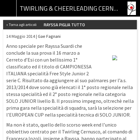
TWIRLING & CHEERLEADING CERNUSCO ASSOCIAZIONE SPORTIVA DILETTANTISTICA
RAYSSA PIGLIA TUTTO
« Torna agli articoli
14 Maggio 2014 |
Gae Fagnani
Anno speciale per Rayssa Suardi che
conclude la sua prova il 16 marzo a
Cerreto d’Esi con un bellissimo 1°
classificato ed il titolo di CAMPIONESSA
ITALIANA specialità Free Style Junior 2
serie C. Risultato da aggiungere al suo palmares per l’a.s.
2013/2014 dove sono già elencati il 1° posto regionale nella
stessa specialità ed il 2° posto regionale nella categoria
SOLO JUNIOR livello B. Il prossimo impegno, oltrechè nella
prima gara nella specialità di squadra, sarà la selezione per
l’EUROPEAN CUP nella specialità tecnica di SOLO JUNIOR.
Ma non è stato, quello dello scorso week end l’unico
obbiettivo centrato per il Twirling Cernusco, al comando di
Francesca Inzoli, insieme a Rayssa, hanno partecipato al